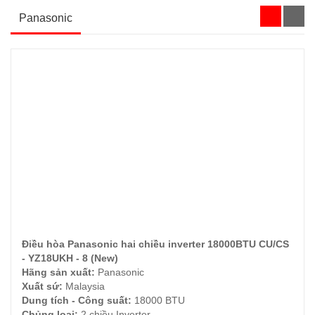
Panasonic
Điều hòa Panasonic hai chiều inverter 18000BTU CU/CS
ĐẶT HÀNG
- YZ18UKH - 8 (New)
Hãng sản xuất:
Panasonic
Xuất sứ:
Malaysia
Dung tích - Công suất:
18000 BTU
Chủng loại:
2 chiều Inverter