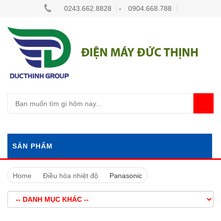
0243.662.8828
-
0904.668.788
SẢN PHẨM
Home
Điều hòa nhiệt độ
Panasonic