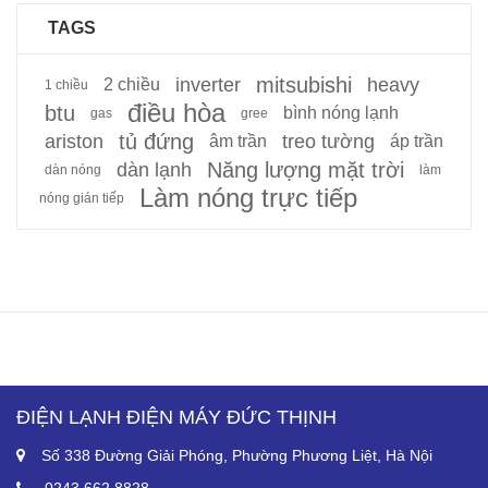
TAGS
mitsubishi
inverter
heavy
2 chiều
1 chiều
điều hòa
btu
bình nóng lạnh
gas
gree
tủ đứng
ariston
treo tường
âm trần
áp trần
Năng lượng mặt trời
dàn lạnh
dàn nóng
làm
Làm nóng trực tiếp
nóng gián tiếp
ĐIỆN LẠNH ĐIỆN MÁY ĐỨC THỊNH
Số 338 Đường Giải Phóng, Phường Phương Liệt, Hà Nội
0243.662.8828