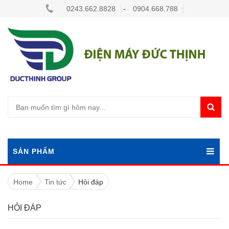
0243.662.8828
-
0904.668.788
SẢN PHẨM
Home
Tin tức
Hỏi đáp
HỎI ĐÁP