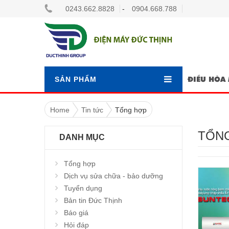
0243.662.8828
-
0904.668.788
ĐIỀU HÒA 
SẢN PHẨM
Home
Tin tức
Tổng hợp
TỔN
DANH MỤC
Tổng hợp
Dịch vụ sửa chữa - bảo dưỡng
Tuyển dụng
Bản tin Đức Thịnh
Báo giá
Hỏi đáp