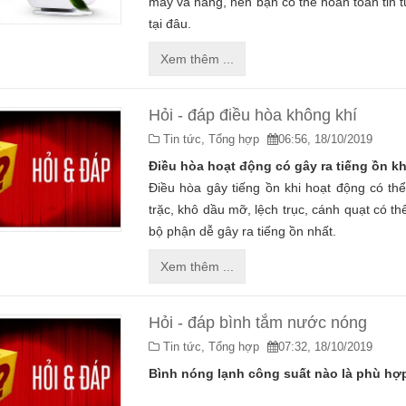
máy và hãng, nên bạn có thể hoàn toàn tin
tại đâu.
Xem thêm ...
Hỏi - đáp điều hòa không khí
Tin tức,
Tổng hợp
06:56, 18/10/2019
Điều hòa hoạt động có gây ra tiếng ồn 
Điều hòa gây tiếng ồn khi hoạt động có th
trặc, khô dầu mỡ, lệch trục, cánh quạt có th
bộ phận dễ gây ra tiếng ồn nhất.
Xem thêm ...
Hỏi - đáp bình tắm nước nóng
Tin tức,
Tổng hợp
07:32, 18/10/2019
Bình nóng lạnh công suất nào là phù hợ