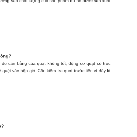
 tưởng vào chất lượng của sản phẩm dù nó được sản xuất
không?
ể do cân bằng của quạt không tốt, động cơ quạt có trục
ể quệt vào hộp gió. Cần kiểm tra quạt trước tiên vì đây là
p?