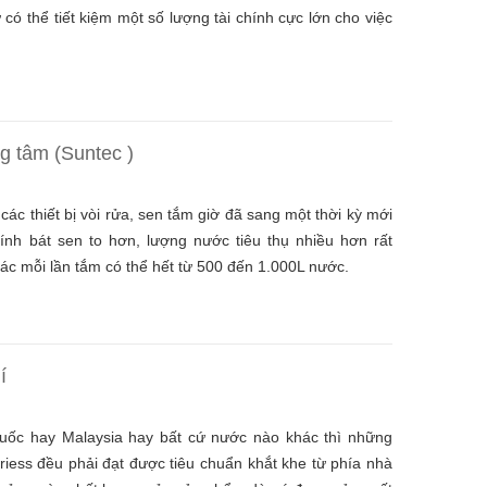
 có thể tiết kiệm một số lượng tài chính cực lớn cho việc
g tâm (Suntec )
c thiết bị vòi rửa, sen tắm giờ đã sang một thời kỳ mới
ính bát sen to hơn, lượng nước tiêu thụ nhiều hơn rất
ác mỗi lần tắm có thể hết từ 500 đến 1.000L nước.
í
uốc hay Malaysia hay bất cứ nước nào khác thì những
iess đều phải đạt được tiêu chuẩn khắt khe từ phía nhà