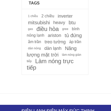
TAGS
inverter
2 chiều
1 chiều
mitsubishi
btu
heavy
điều hòa
bình
gas
gree
tủ đứng
ariston
nóng lạnh
treo tường
âm trần
áp trần
Năng
dàn lạnh
dàn nóng
lượng mặt trời
làm nóng gián
Làm nóng trực
tiếp
tiếp
ĐIỆN LẠNH ĐIỆN MÁY ĐỨC THỊNH