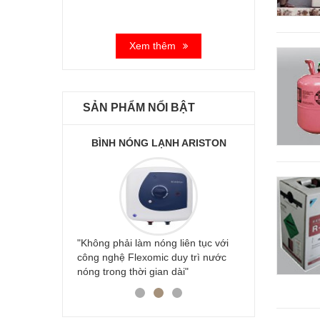
Xem thêm
SẢN PHẨM NỔI BẬT
ARISTON
BÌNH NÓNG LẠNH ARISTON
BÌNH NÓ
ên tục với
"Không phải làm nóng liên tục với
"Không phải 
 trì nước
công nghệ Flexomic duy trì nước
công nghệ Fl
"
nóng trong thời gian dài"
nóng trong th