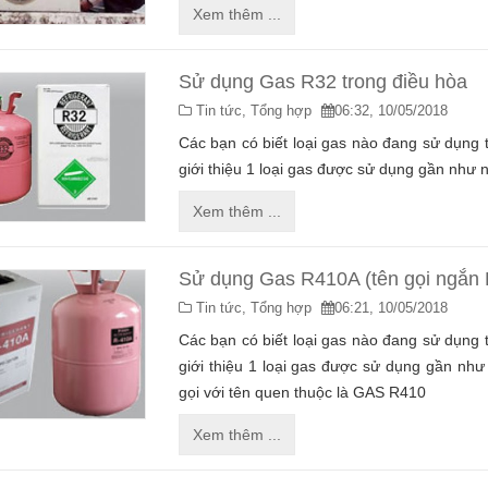
Xem thêm ...
Sử dụng Gas R32 trong điều hòa
Tin tức,
Tổng hợp
06:32, 10/05/2018
Các bạn có biết loại gas nào đang sử dụng t
giới thiệu 1 loại gas được sử dụng gần như n
Xem thêm ...
NG LẠNH ARISTON
BÌNH NÓNG LẠNH ARISTON
Sử dụng Gas R410A (tên gọi ngắn 
Tin tức,
Tổng hợp
06:21, 10/05/2018
Các bạn có biết loại gas nào đang sử dụng t
giới thiệu 1 loại gas được sử dụng gần như
làm nóng liên tục với
"Không phải làm nóng liên tục với
exomic duy trì nước
gọi với tên quen thuộc là GAS R410
công nghệ Flexomic duy trì nước
ời gian dài"
nóng trong thời gian dài"
Xem thêm ...