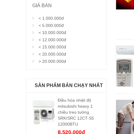
GIÁ BÁN
< 1.000.000đ
< 5.000.000đ
< 10.000.000đ
< 12.000.000đ
< 15.000.000đ
< 20.000.000đ
> 20.000.000đ
SẢN PHẨM BÁN CHẠY NHẤT
Điều hòa nhiệt độ
mitsubishi heavy 1
chiều treo tường
SRK/SRC 12CT-S5
12000BTU
8.520.000đ