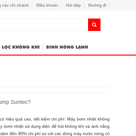
 các chi nhánh
Điều khoản
Hỏi đáp
Đường đi
 LỌC KHÔNG KHÍ
BÌNH NÓNG LẠNH
pump Suntec?
 hiệu quả cao, tiết kiệm chi phí: Máy bơm nhiệt không
áy bơm nhiệt sử dụng diện để hút không khí và ánh nắng
t kiệm đến 80% chi phí so với các dòng máy nước nóng có