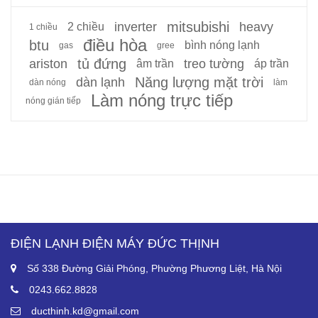
mitsubishi
inverter
heavy
2 chiều
1 chiều
điều hòa
btu
bình nóng lạnh
gas
gree
tủ đứng
ariston
treo tường
âm trần
áp trần
Năng lượng mặt trời
dàn lạnh
dàn nóng
làm
Làm nóng trực tiếp
nóng gián tiếp
ĐIỆN LẠNH ĐIỆN MÁY ĐỨC THỊNH
Số 338 Đường Giải Phóng, Phường Phương Liệt, Hà Nội
0243.662.8828
ducthinh.kd@gmail.com